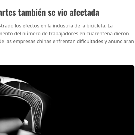
artes también se vio afectada
ado los efectos en la industria de la bicicleta. La
mento del número de trabajadores en cuarentena dieron
 las empresas chinas enfrentan dificultades y anunciaran