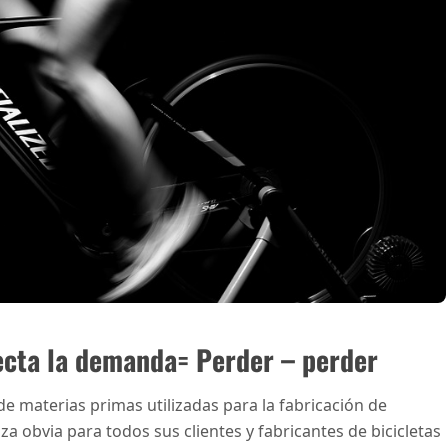
fecta la demanda= Perder – perder
 materias primas utilizadas para la fabricación de
 obvia para todos sus clientes y fabricantes de bicicletas