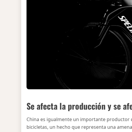
Se afecta la producción y se a
China es igualmente un importante productor de
bicicletas, un hecho que representa una amenaza