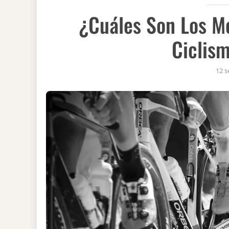
¿Cuáles Son Los M
Ciclis
12 s