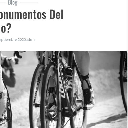
Blog
onumentos Del
mo?
eptiembre 2020
admin