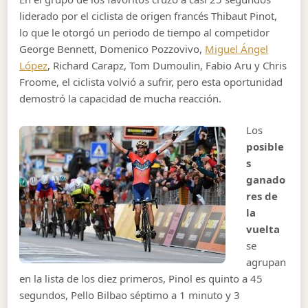
liderado por el ciclista de origen francés Thibaut Pinot,
lo que le otorgó un periodo de tiempo al competidor
George Bennett, Domenico Pozzovivo,
Miguel Ángel
López
, Richard Carapz, Tom Dumoulin, Fabio Aru y Chris
Froome, el ciclista volvió a sufrir, pero esta oportunidad
demostró la capacidad de mucha reacción.
Los
posible
s
ganado
res de
la
vuelta
se
agrupan
en la lista de los diez primeros, Pinol es quinto a 45
segundos, Pello Bilbao séptimo a 1 minuto y 3