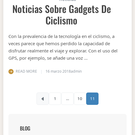
Noticias Sobre Gadgets De
Ciclismo
Con la prevalencia de la tecnología en el ciclismo, a
veces parece que hemos perdido la capacidad de
disfrutar realmente el viaje y explorar. Con el uso del
GPS, por ejemplo, se añade una voz …
READ MORE
16 marzo 2018
admin
Navegación de entrad
1
…
10
11
BLOG